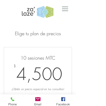
Elige tu plan de precios
10 sesiones MTC
4,50
4,500
$
¡Obtén un precio especial en tus consultas!
Válido por 2 meses
Phone
Email
Facebook
Comprar ahora