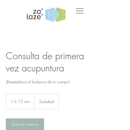
Consulta de primera
vez acupuntura
¡Reestablece el balance de tu cuerpo!
1 h 15 min
1
Soledad
1
5
Solicitar reserva
m