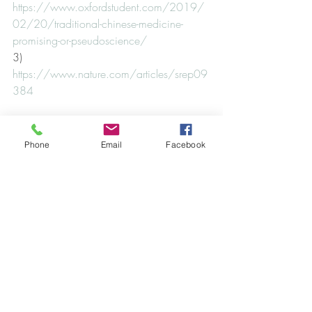
https://www.oxfordstudent.com/2019/
02/20/traditional-chinese-medicine-
promising-or-pseudoscience/
3) 
https://www.nature.com/articles/srep09
384
#malaria
#tcm
#mtc
#medicinatradicionalchina
#yale
Phone
Email
Facebook
#tuyouyou
#nobel
#lasker
#artemisina
Entradas recientes
Ver todo