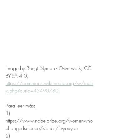
Image by Bengt Nyman - Own work, CC 
BY-SA 4.0, 
https://commons.wikimedia.org/w/inde
x.php?curid=45490780
Para leer más:
1) 
https://www.nobelprize.org/womenwho
changedscience/stories/tu-youyou
2) 